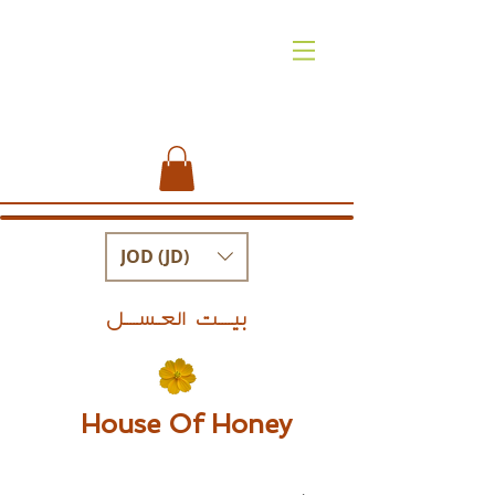
JOD (JD)
بيــــت العـســــل
House Of Honey