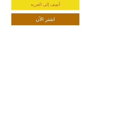
أضِف إلى العربة
اشترِ الآن
500 شارع تيري فرانسوا
سان فرانسيسكو ، كاليفورنيا 94158
info@mysite.com
اخصائي تغذيه
هاتف:
123-456-7890
WhatsAPP:
+926 799 50 8625
Inside UAE:
+971 55 819 8816
houseofhoney@gmail.com